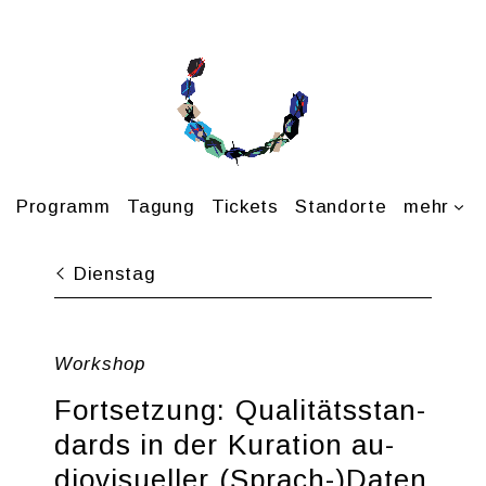
Pro­gramm
Ta­gung
Ti­ckets
Stand­or­te
mehr
Diens­tag
Work­shop
Fort­set­zung: Qua­li­täts­stan­
dards in der Ku­ra­ti­on au­
dio­vi­su­el­ler (Sprach-)Daten