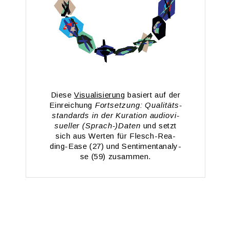
Diese
Vi­sua­li­sie­rung
ba­siert auf der
Ein­rei­chung
Fort­set­zung: Qua­li­täts­
stan­dards in der Ku­ra­ti­on au­dio­vi­
su­el­ler (Sprach-)Daten
und setzt
sich aus Wer­ten für Flesch-Rea­
ding-Ea­se (27) und Sen­ti­men­t­ana­ly­
se (59) zu­sam­men.