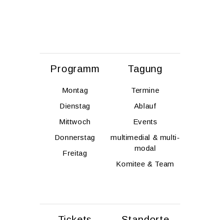
Pro­gramm
Ta­gung
Mon­tag
Ter­mi­ne
Diens­tag
Ab­lauf
Mitt­woch
Events
Don­ners­tag
mul­ti­me­di­al & mul­ti­
modal
Frei­tag
Ko­mi­tee & Team
Ti­ckets
Stand­or­te