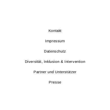
Kon­takt
Im­pres­sum
Da­ten­schutz
Di­ver­si­tät, In­klu­si­on & In­ter­ven­ti­on
Part­ner und Un­ter­stüt­zer
Pres­se