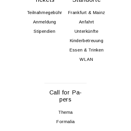
Teil­nah­me­ge­bühr
Frank­furt & Mainz
An­mel­dung
An­fahrt
Sti­pen­di­en
Un­ter­künf­te
Kin­der­be­treu­ung
Essen & Trin­ken
WLAN
Call for Pa­
pers
Thema
For­ma­lia