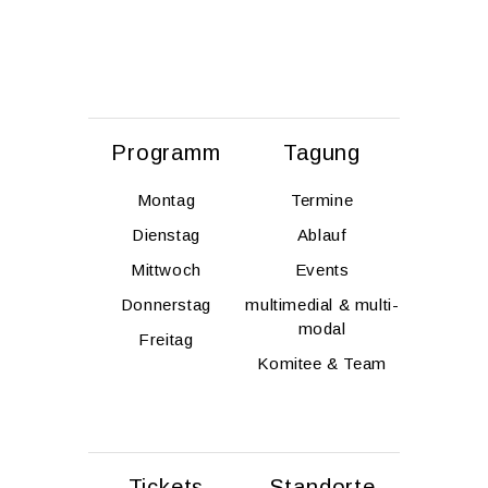
Pro­gramm
Ta­gung
Mon­tag
Ter­mi­ne
Diens­tag
Ab­lauf
Mitt­woch
Events
Don­ners­tag
mul­ti­me­di­al & mul­ti­
modal
Frei­tag
Ko­mi­tee & Team
Ti­ckets
Stand­or­te