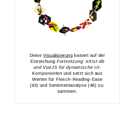
Diese
Vi­sua­li­sie­rung
ba­siert auf der
Ein­rei­chung
Fort­set­zung: eXist-db
und VueJS für dy­na­mi­sche UI-
Kom­po­nen­ten
und setzt sich aus
Wer­ten für Flesch-Rea­ding-Ea­se
(43) und Sen­ti­men­t­ana­ly­se (48) zu­
sam­men.