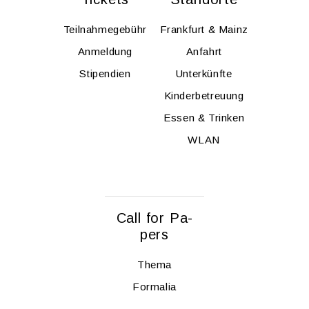
Teil­nah­me­ge­bühr
Frank­furt & Mainz
An­mel­dung
An­fahrt
Sti­pen­di­en
Un­ter­künf­te
Kin­der­be­treu­ung
Essen & Trin­ken
WLAN
Call for Pa­
pers
Thema
For­ma­lia