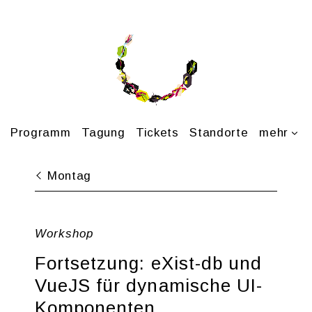
Pro­gramm
Ta­gung
Ti­ckets
Stand­or­te
mehr
Mon­tag
Work­shop
Fort­set­zung: eXist-db und
VueJS für dy­na­mi­sche UI-
Kom­po­nen­ten