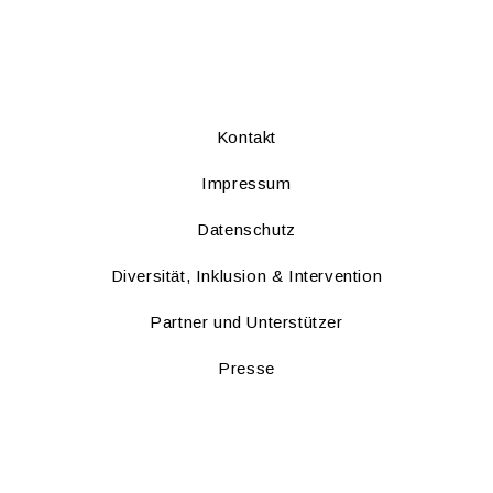
Kon­takt
Im­pres­sum
Da­ten­schutz
Di­ver­si­tät, In­klu­si­on & In­ter­ven­ti­on
Part­ner und Un­ter­stüt­zer
Pres­se