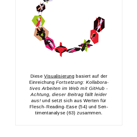
Diese
Vi­sua­li­sie­rung
ba­siert auf der
Ein­rei­chung
Fort­set­zung: Kol­la­bo­ra­
ti­ves Ar­bei­ten im Web mit Git­Hub -
Ach­tung, die­ser Bei­trag fällt lei­der
aus!
und setzt sich aus Wer­ten für
Flesch-Rea­ding-Ea­se (54) und Sen­
ti­men­t­ana­ly­se (63) zu­sam­men.