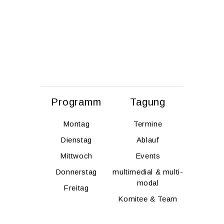
Pro­gramm
Ta­gung
Mon­tag
Ter­mi­ne
Diens­tag
Ab­lauf
Mitt­woch
Events
Don­ners­tag
mul­ti­me­di­al & mul­ti­
modal
Frei­tag
Ko­mi­tee & Team