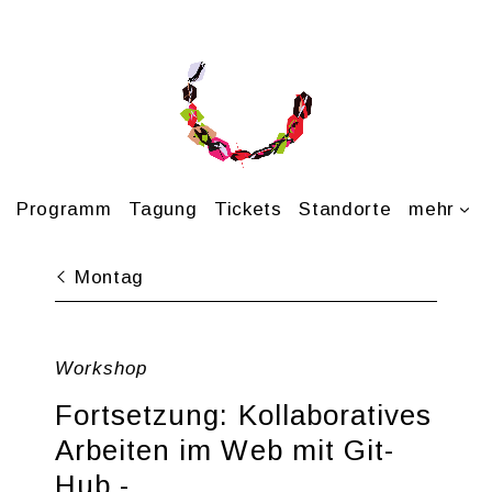
Pro­gramm
Ta­gung
Ti­ckets
Stand­or­te
mehr
Mon­tag
Work­shop
Fort­set­zung: Kol­la­bo­ra­ti­ves
Ar­bei­ten im Web mit Git­
Hub -