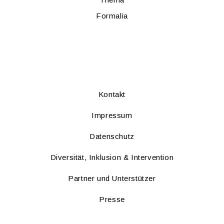
For­ma­lia
Kon­takt
Im­pres­sum
Da­ten­schutz
Di­ver­si­tät, In­klu­si­on & In­ter­ven­ti­on
Part­ner und Un­ter­stüt­zer
Pres­se