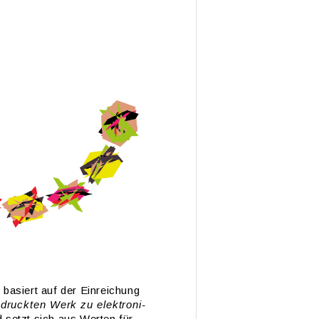
g
ba­siert auf der Ein­rei­chung
druck­ten Werk zu elek­tro­ni­
 setzt sich aus Wer­ten für