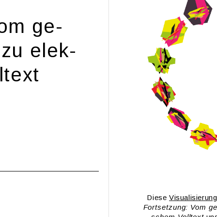
Vom ge­
 zu elek­
­text
Diese
Vi­sua­li­sie­run
Fort­set­zung: Vom ge­
schem Voll­text
und