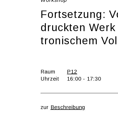
Work­shop
Fort­set­zung: 
druck­ten Werk
tro­ni­schem Voll
Raum
P12
Uhr­zeit
16:00 - 17:30
zur
Be­schrei­bung