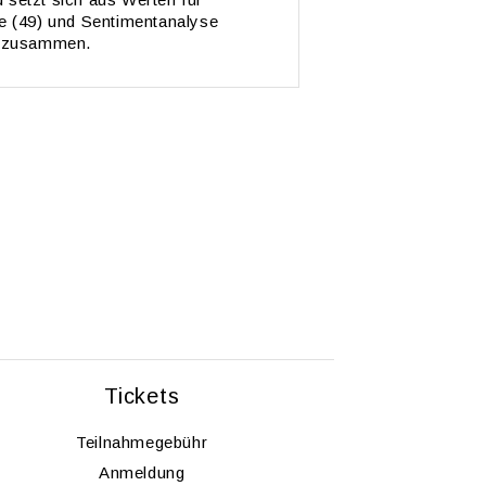
(49) und Sen­ti­men­t­ana­ly­se
 zu­sam­men.
Ti­ckets
Teil­nah­me­ge­bühr
An­mel­dung