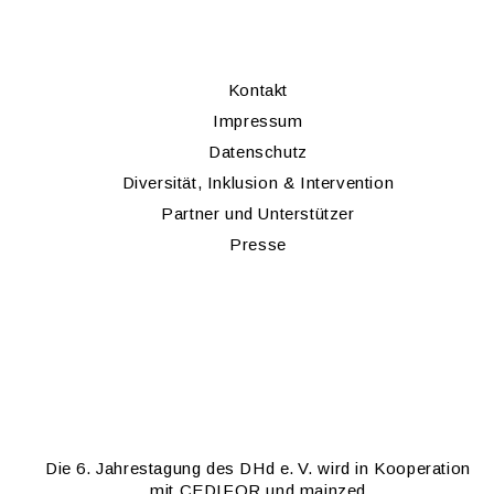
Kon­takt
Im­pres­sum
Da­ten­schutz
Di­ver­si­tät, In­klu­si­on & In­ter­ven­ti­on
Part­ner und Un­ter­stüt­zer
Pres­se
Die 6. Jah­res­ta­gung des DHd e. V. wird in Ko­ope­ra­ti­on
mit
CE­DI­FOR
und
main­zed