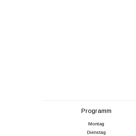
Pro­gramm
Mon­tag
Diens­tag