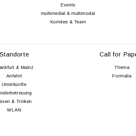
Events
mul­ti­me­di­al & mul­ti­modal
Ko­mi­tee & Team
Stand­or­te
Call for Pa­p
ank­furt & Mainz
Thema
An­fahrt
For­ma­lia
Un­ter­künf­te
in­der­be­treu­ung
ssen & Trin­ken
WLAN