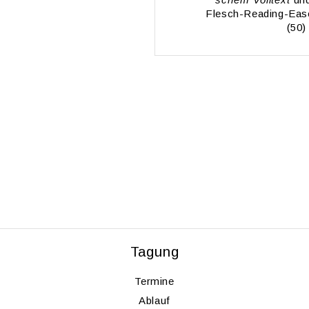
Flesch-Rea­ding-Ea­se 
(50)
Ta­gung
Ter­mi­ne
Ab­lauf