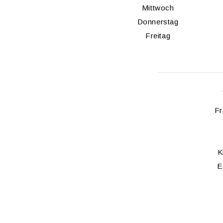
Mitt­woch
Don­ners­tag
Frei­tag
Fr
K
E