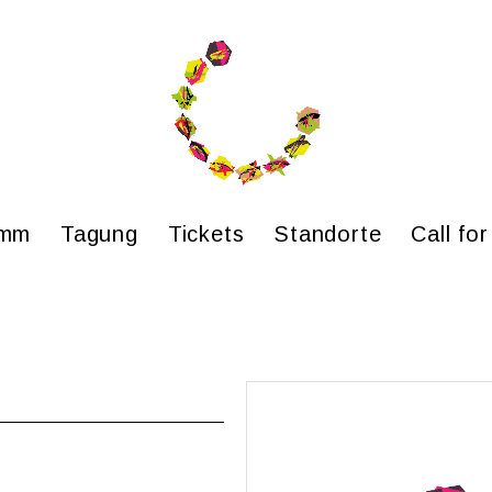
amm
Ta­gung
Ti­ckets
Stand­or­te
Call for