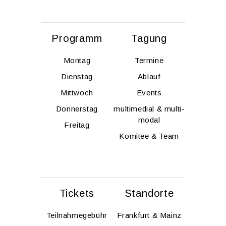
Pro­gramm
Ta­gung
Mon­tag
Ter­mi­ne
Diens­tag
Ab­lauf
Mitt­woch
Events
Don­ners­tag
mul­ti­me­di­al & mul­ti­
modal
Frei­tag
Ko­mi­tee & Team
Ti­ckets
Stand­or­te
Teil­nah­me­ge­bühr
Frank­furt & Mainz