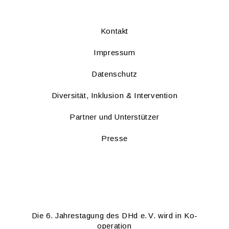
Kon­takt
Im­pres­sum
Da­ten­schutz
Di­ver­si­tät, In­klu­si­on & In­ter­ven­ti­on
Part­ner und Un­ter­stüt­zer
Pres­se
Die 6. Jah­res­ta­gung des DHd e. V. wird in Ko­
ope­ra­ti­on