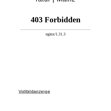
Voll­bild­an­zei­ge