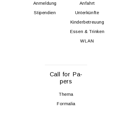
An­mel­dung
An­fahrt
Sti­pen­di­en
Un­ter­künf­te
Kin­der­be­treu­ung
Essen & Trin­ken
WLAN
Call for Pa­
pers
Thema
For­ma­lia