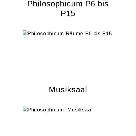
Phi­lo­so­phi­cum P6 bis
P15
Mu­sik­saal