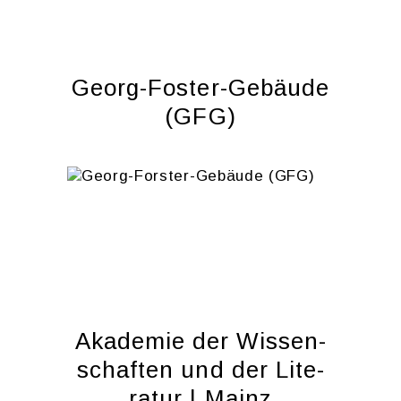
Ge­org-Fos­ter-Ge­bäu­de
(GFG)
Aka­de­mie der Wis­sen­
schaf­ten und der Li­te­
ra­tur | Mainz