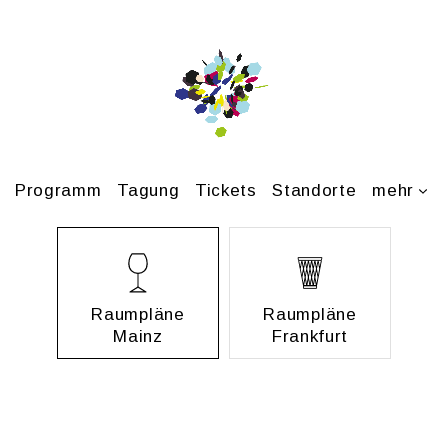
Pro­gramm
Ta­gung
Ti­ckets
Stand­or­te
mehr
Raum­plä­ne
Raum­plä­ne
Mainz
Frank­furt