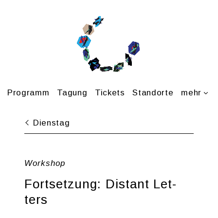
Pro­gramm
Ta­gung
Ti­ckets
Stand­or­te
mehr
Diens­tag
Work­shop
Fort­set­zung: Dis­tant Let­
ters