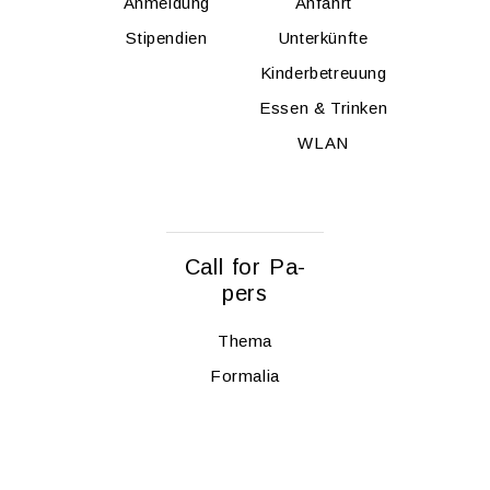
An­mel­dung
An­fahrt
Sti­pen­di­en
Un­ter­künf­te
Kin­der­be­treu­ung
Essen & Trin­ken
WLAN
Call for Pa­
pers
Thema
For­ma­lia