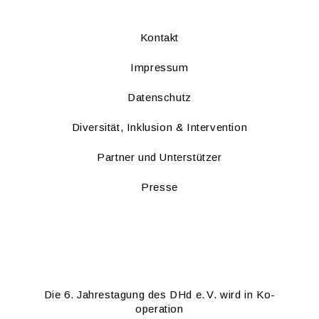
Kon­takt
Im­pres­sum
Da­ten­schutz
Di­ver­si­tät, In­klu­si­on & In­ter­ven­ti­on
Part­ner und Un­ter­stüt­zer
Pres­se
Die 6. Jah­res­ta­gung des DHd e. V. wird in Ko­
ope­ra­ti­on