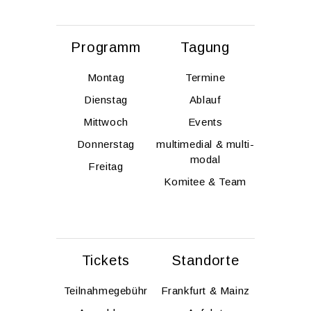
Pro­gramm
Ta­gung
Mon­tag
Ter­mi­ne
Diens­tag
Ab­lauf
Mitt­woch
Events
Don­ners­tag
mul­ti­me­di­al & mul­ti­
modal
Frei­tag
Ko­mi­tee & Team
Ti­ckets
Stand­or­te
Teil­nah­me­ge­bühr
Frank­furt & Mainz