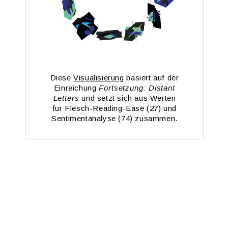
Diese
Vi­sua­li­sie­rung
ba­siert auf der
Ein­rei­chung
Fort­set­zung: Dis­tant
Let­ters
und setzt sich aus Wer­ten
für Flesch-Rea­ding-Ea­se (27) und
Sen­ti­men­t­ana­ly­se (74) zu­sam­men.