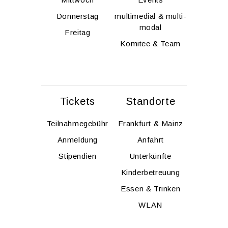
Don­ners­tag
mul­ti­me­di­al & mul­ti­
modal
Frei­tag
Ko­mi­tee & Team
Ti­ckets
Stand­or­te
Teil­nah­me­ge­bühr
Frank­furt & Mainz
An­mel­dung
An­fahrt
Sti­pen­di­en
Un­ter­künf­te
Kin­der­be­treu­ung
Essen & Trin­ken
WLAN