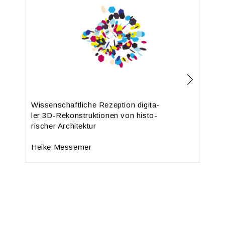
Wis­sen­schaft­li­che Re­zep­ti­on di­gi­ta­
ler 3D-Re­kon­struk­tio­nen von his­to­
ri­scher Ar­chi­tek­tur
Heike Mes­se­mer