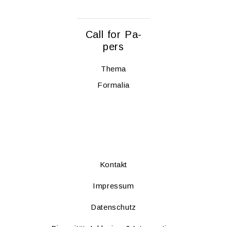
Call for Pa­
pers
Thema
For­ma­lia
Kon­takt
Im­pres­sum
Da­ten­schutz