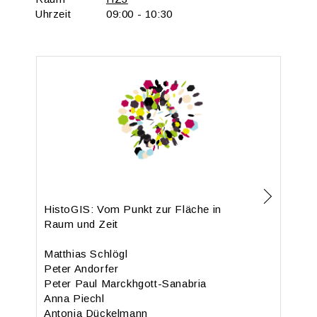
Uhr­zeit
09:00 - 10:30
His­to­GIS: Vom Punkt zur Flä­che in
Raum und Zeit
Mat­thi­as Schlögl
Peter An­dor­fer
Peter Paul Marckhgott-San­ab­ria
Anna Piechl
An­to­nia Dü­ckel­mann