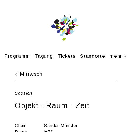
Pro­gramm
Ta­gung
Ti­ckets
Stand­or­te
mehr
Mitt­woch
Ses­si­on
Ob­jekt - Raum - Zeit
Chair
San­der Müns­ter
Raum
HZ3