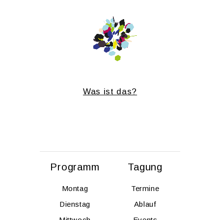
Was ist das?
Pro­gramm
Ta­gung
Mon­tag
Ter­mi­ne
Diens­tag
Ab­lauf
Mitt­woch
Events