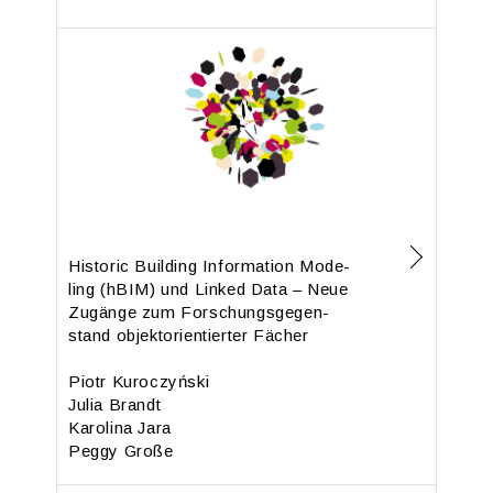
His­to­ric Buil­ding In­for­ma­ti­on Mo­de­
ling (hBIM) und Lin­ked Data – Neue
Zu­gän­ge zum For­schungs­ge­gen­
stand ob­jekt­ori­en­tier­ter Fä­cher
Piotr Kuroc­zyński
Julia Brandt
Ka­ro­li­na Jara
Peggy Große