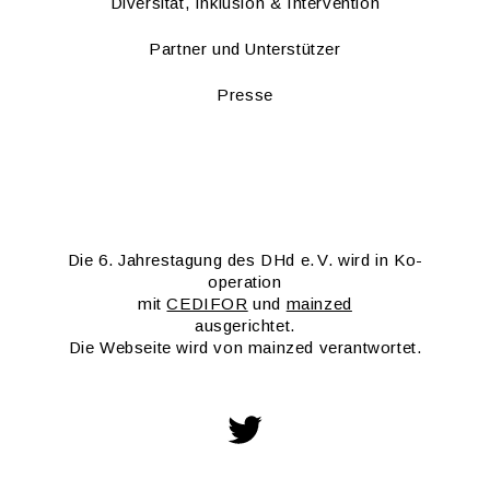
Di­ver­si­tät, In­klu­si­on & In­ter­ven­ti­on
Part­ner und Un­ter­stüt­zer
Pres­se
Die 6. Jah­res­ta­gung des DHd e. V. wird in Ko­
ope­ra­ti­on
mit
CE­DI­FOR
und
main­zed
aus­ge­rich­tet.
Die Web­sei­te wird von main­zed ver­ant­wor­tet.